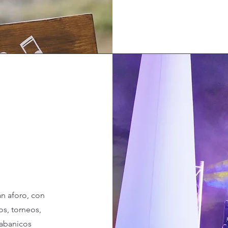
an aforo, con
os, torneos,
e abanicos