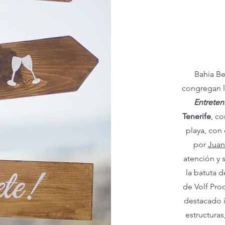
Bahia Be
congregan l
Entreten
Tenerife
, c
playa, con
por
Juan
atención y 
la batuta d
de Volf Pro
destacado i
estructuras